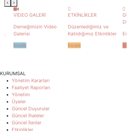
‹
›
ETKİNLİKLER
GÜNCEL
GÜ
DUYURULAR
eo
Düzenlediğimiz ve
En 
Katıldığımız Etkinlikler
En Son Duyurular
İnc
İncele
İncele
KURUMSAL
Yönetim Kararları
Faaliyet Raporları
Yönetim
Üyeler
Güncel Duyurular
Güncel İhaleler
Güncel İlanlar
Etkinlikler