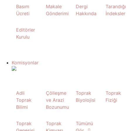
Basım
Makale
Dergi
Tarandığı
Ücreti
Gönderimi
Hakkında
İndeksler
Editörler
Kurulu
Komisyonlar
Adli
Çölleşme
Toprak
Toprak
Toprak
ve Arazi
Biyolojisi
Fiziği
Bilimi
Bozunumu
Toprak
Toprak
Tümünü
Genesisi,
Kimyası
Gör