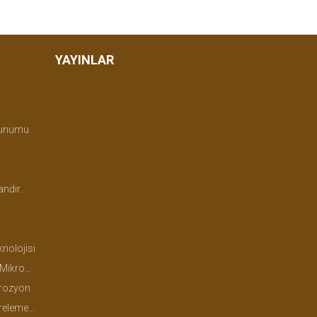
YAYINLAR
zunumu
ritalama
nolojisi
folojisi
Erozyon
tki Besleme