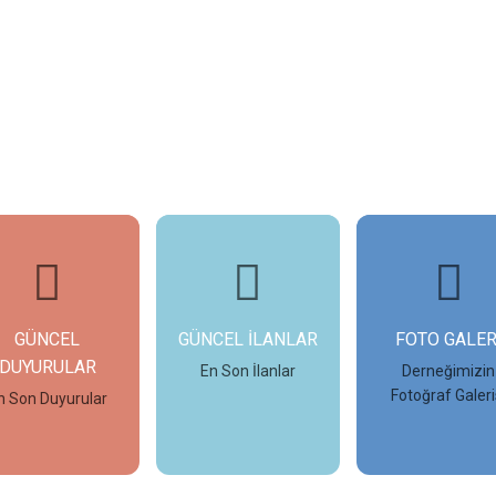
NCEL İLANLAR
FOTO GALERİ
TAMAMLAN
PROJELER
En Son İlanlar
Derneğimizin
Fotoğraf Galerisi
Tamamlana
Projeleri İncele
İncele
İncele
İncele