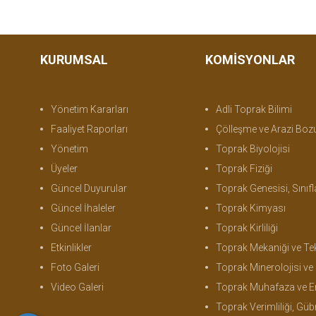
KURUMSAL
KOMİSYONLAR
Yönetim Kararları
Adli Toprak Bilimi
Faaliyet Raporları
Çölleşme ve Arazi Bo
Yönetim
Toprak Biyolojisi
Üyeler
Toprak Fiziği
Güncel Duyurular
Toprak Genesisi, Sınıflandırma ve Ha
Güncel İhaleler
Toprak Kimyası
Güncel İlanlar
Toprak Kirliliği
Etkinlikler
Toprak Mekaniği ve Tek
Foto Galeri
Toprak Minerolojisi ve Mikromor
Video Galeri
Toprak Muhafaza ve 
Toprak Verimliliği, Gübreleme ve Bi