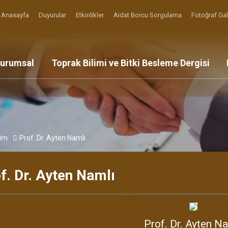
Anasayfa
Duyurular
Etkinlikler
Aidat Borcu Sorgulama
Fotoğraf Gal
urumsal
Toprak Bilimi ve Bitki Besleme Dergisi
im
Prof. Dr. Ayten Namlı
f. Dr. Ayten Namlı
Prof. Dr. Ayten N