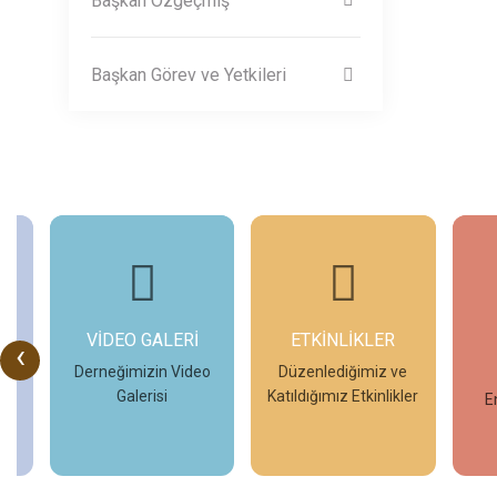
Başkan Özgeçmiş
Başkan Görev ve Yetkileri
ETKİNLİKLER
GÜNCEL
GÜ
‹
DUYURULAR
eo
Düzenlediğimiz ve
Katıldığımız Etkinlikler
En Son Duyurular
İncele
İncele