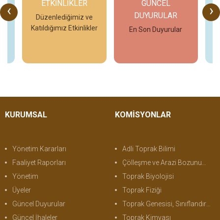
ETKİNLİKLER
GÜNCEL
‹
›
DUYURULAR
o
Düzenlediğimiz ve
Katıldığımız Etkinlikler
En Son Duyurular
İncele
İncele
KURUMSAL
KOMİSYONLAR
Yönetim Kararları
Adli Toprak Bilimi
Faaliyet Raporları
Çölleşme ve Arazi Bozunumu
Yönetim
Toprak Biyolojisi
Üyeler
Toprak Fiziği
Güncel Duyurular
Toprak Genesisi, Sınıflandırma ve Haritalama
Güncel İhaleler
Toprak Kimyası