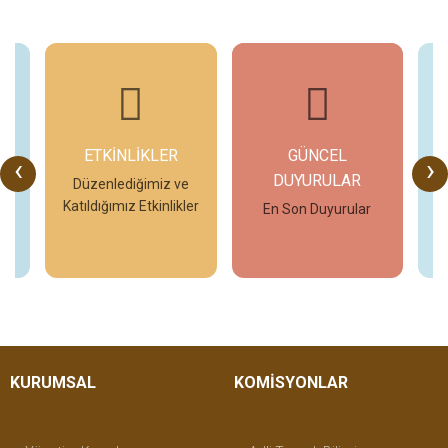
ETKİNLİKLER
GÜNCEL
‹
›
DUYURULAR
o
Düzenlediğimiz ve
Katıldığımız Etkinlikler
En Son Duyurular
İncele
İncele
KURUMSAL
KOMİSYONLAR