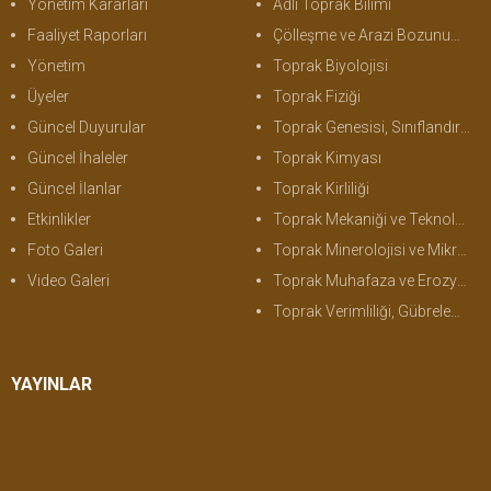
Yönetim Kararları
Adli Toprak Bilimi
Faaliyet Raporları
Çölleşme ve Arazi Bozunumu
Yönetim
Toprak Biyolojisi
Üyeler
Toprak Fiziği
Güncel Duyurular
Toprak Genesisi, Sınıflandırma ve Haritalama
Güncel İhaleler
Toprak Kimyası
Güncel İlanlar
Toprak Kirliliği
Etkinlikler
Toprak Mekaniği ve Teknolojisi
Foto Galeri
Toprak Minerolojisi ve Mikromorfolojisi
Video Galeri
Toprak Muhafaza ve Erozyon
Toprak Verimliliği, Gübreleme ve Bitki Besleme
YAYINLAR